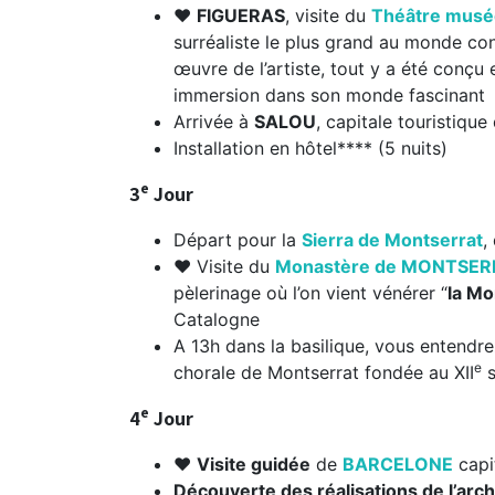
❤
FIGUERAS
, visite du
Théâtre musée
surréaliste le plus grand au monde c
œuvre de l’artiste, tout y a été conçu
immersion dans son monde fascinant
Arrivée à
SALOU
, capitale touristique
Installation en hôtel**** (5 nuits)
e
3
Jour
Départ pour la
Sierra de Montserrat
,
❤ Visite du
Monastère de MONTSE
pèlerinage où l’on vient vénérer “
la Mo
Catalogne
A 13h dans la basilique, vous entendrez
e
chorale de Montserrat fondée au XII
s
e
4
Jour
❤
Visite guidée
de
BARCELONE
capi
Découverte des réalisations de l’arch