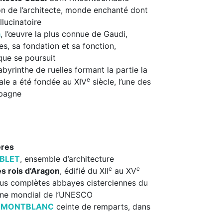
tion de l’architecte, monde enchanté dont
lucinatoire
a
, l’œuvre la plus connue de Gaudi,
es, sa fondation et sa fonction,
ique se poursuit
abyrinthe de ruelles formant la partie la
e
rale a été fondée au XIV
siècle, l’une des
spagne
ères
OBLET
, ensemble d’architecture
e
e
s rois d’Aragon
, édifié du XII
au XV
plus complètes abbayes cisterciennes du
moine mondial de l’UNESCO
de MONTBLANC
ceinte de remparts, dans