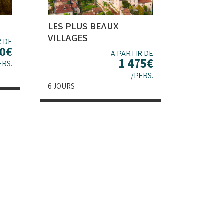
LES PLUS BEAUX
VILLAGES
R DE
00
€
A PARTIR DE
1 475
€
ERS.
/PERS.
6 JOURS