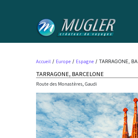
Skip to content
Accueil
/
Europe
/
Espagne
/ TARRAGONE, B
TARRAGONE, BARCELONE
Route des Monastères, Gaudi