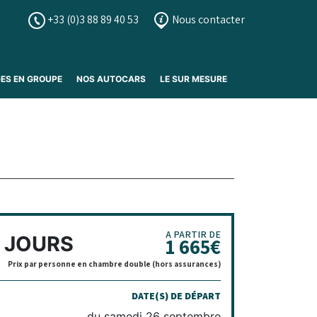
+33 (0)3 88 89 40 53
Nous contacter
ES EN GROUPE
NOS AUTOCARS
LE SUR MESURE
A PARTIR DE
 JOURS
1 665
€
Prix par personne en chambre double (hors assurances)
DATE(S) DE DÉPART
du samedi 26 septembre