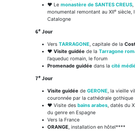
❤ Le
monastère de SANTES CREUS
,
e
monumental remontant au XII
siècle, 
Catalogne
e
6
Jour
Vers
TARRAGONE
, capitale de la
Cos
❤
Visite guidée
de la
Tarragone rom
l’aqueduc romain, le forum
Promenade guidée
dans la
cité médi
e
7
Jour
Visite guidée
de
GERONE
, la vieille
couronnée par la cathédrale gothique
❤ Visite des
bains arabes
, datés du XI
du genre en Espagne
Vers la France
ORANGE
, installation en hôtel****