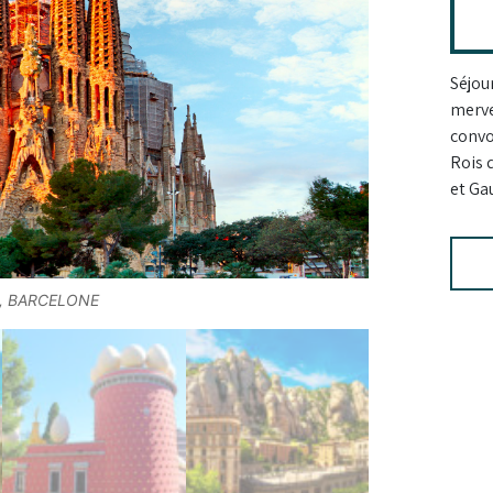
Séjou
merve
convo
Rois 
et Gau
, BARCELONE