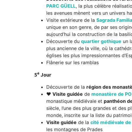
PARC GÜELL
, la plus célèbre réalisa
les avenues mènent vers un univers hal
Visite extérieure de la
Sagrada Famili
unique en son genre, de par ses origin
aujourd’hui la construction de la basil
Découverte du
quartier gothique
un l
plus ancienne de la ville, où la cathéd
églises les plus impressionnantes d’E
Flânerie sur les ramblas
e
5
Jour
Découverte de la
région des monast
❤
Visite guidée
de
monastère de P
monastique médiévale et
panthéon de
siècle, l’une des plus grandes et des 
monde, inscrite sur la liste du patri
Visite guidée
de la
cité médiévale 
les montagnes de Prades